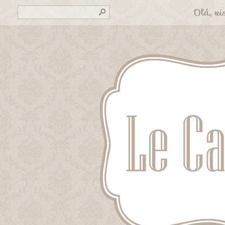
Olá, vis
s