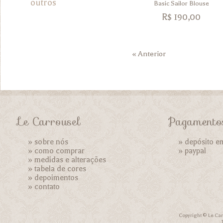
outros
Basic Sailor Blouse
R$
190,00
« Anterior
Le Carrousel
Pagamento
»
sobre nós
» depósito e
»
como comprar
»
paypal
»
medidas e alterações
»
tabela de cores
»
depoimentos
»
contato
Copyright © Le Car