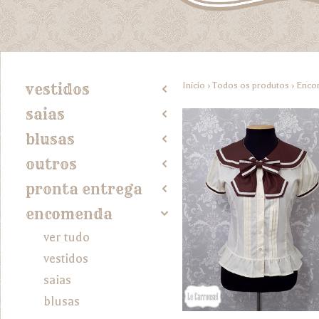
Início
›
Todos os produtos
›
Enco
vestidos
2
saias
2
blusas
2
outros
2
pronta entrega
2
encomenda
4
ver tudo
vestidos
saias
blusas