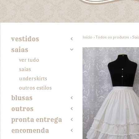
Início
›
Todos os produtos
›
Sai
vestidos
2
saias
4
ver tudo
saias
underskirts
outros estilos
blusas
2
outros
2
pronta entrega
2
encomenda
2