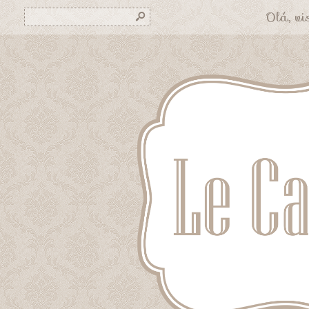
Olá, vis
s