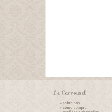
Le Carrousel
»
sobre nós
»
como comprar