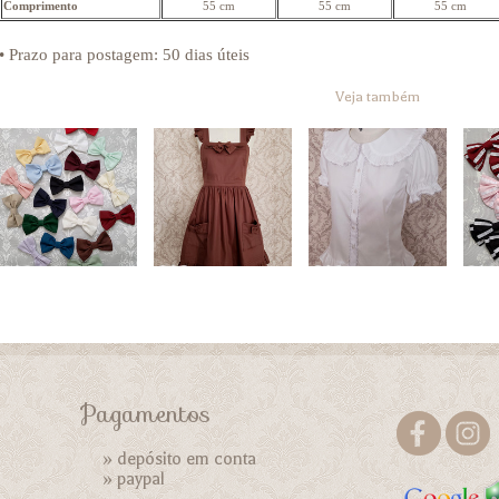
Comprimento
55 cm
55 cm
55 cm
• Prazo para postagem:
50 dias úteis
Veja também
Pagamentos
» depósito em conta
»
paypal