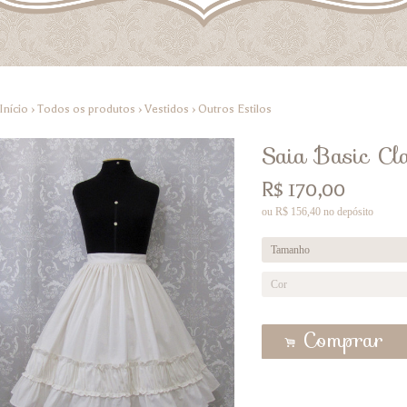
Início
›
Todos os produtos
›
Vestidos
›
Outros Estilos
Saia Basic Cla
R$
170,00
ou R$
156,40
no depósito
Comprar
.