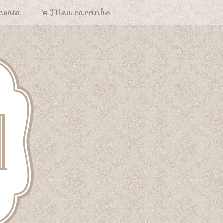
conta
Meu carrinho
.