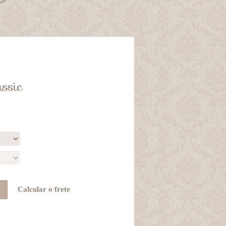
ssic
Calcular o frete