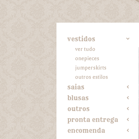
vestidos
4
ver tudo
onepieces
jumperskirts
outros estilos
saias
2
blusas
2
outros
2
pronta entrega
2
encomenda
2