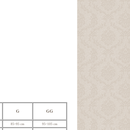
G
GG
85~95 cm
95~105 cm