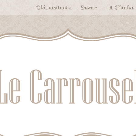
Olá, visitante.
Entrar
Minha 
f