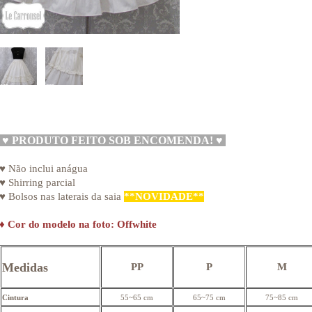
♥
PRODUTO FEITO SOB ENCOMENDA!
♥
♥ Não inclui anágua
♥ Shirring parcial
♥ Bolsos nas laterais da saia
**NOVIDADE**
♦
Cor do modelo na foto: Offwhite
Medidas
PP
P
M
Cintura
55~65 cm
65~75 cm
75~85 cm