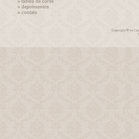
»
tabela de cores
»
depoimentos
»
contato
Copyright © Le Car