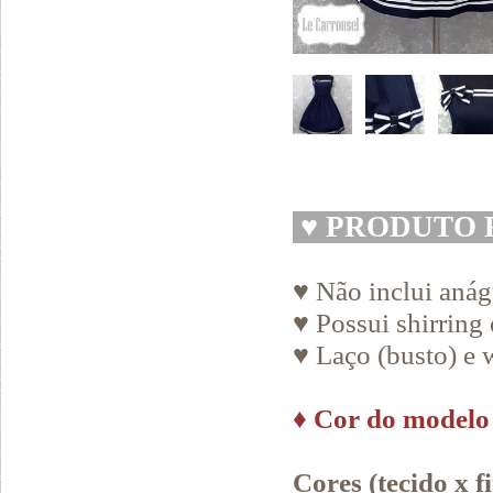
♥
PRODUTO 
♥ Não inclui aná
♥ Possui shirring
♥ Laço (busto) e w
♦
Cor do modelo 
Cores (tecido x fi