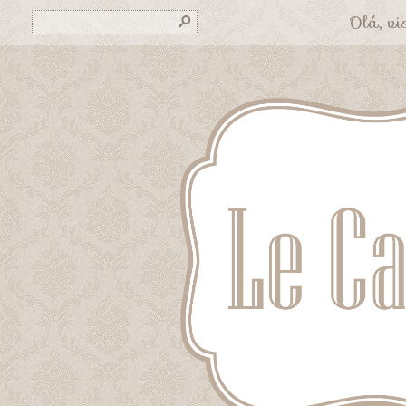
Olá, vis
s