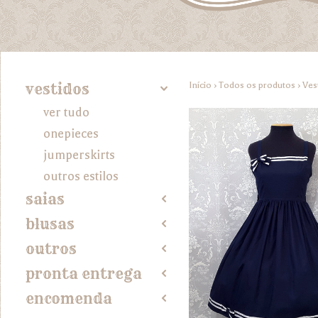
Início
›
Todos os produtos
›
Ves
vestidos
4
ver tudo
onepieces
jumperskirts
outros estilos
saias
2
blusas
2
outros
2
pronta entrega
2
encomenda
2