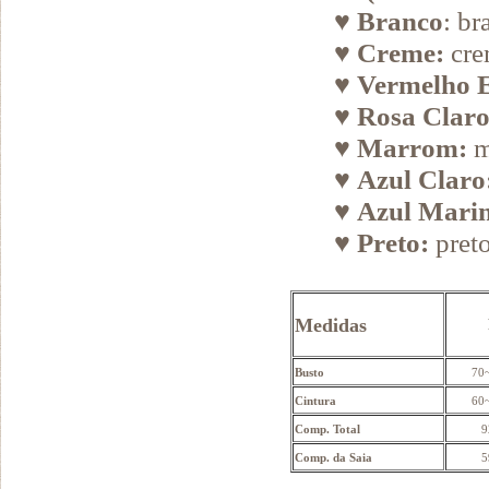
♥
Branco
: br
♥
Creme:
cre
♥
Vermelho 
♥
Rosa Claro
♥
Marrom:
m
♥
Azul Claro
♥
Azul Mari
♥
Preto:
preto
Medidas
Busto
70
Cintura
60
Comp. Total
9
Comp. da Saia
5