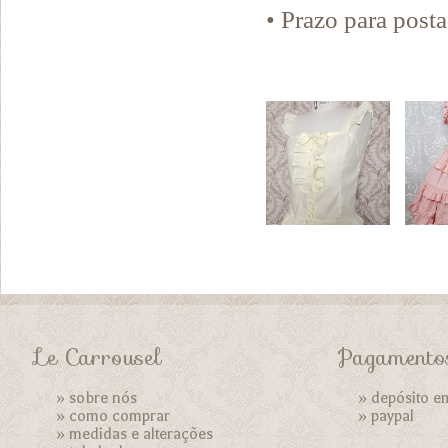
• Prazo para pos
Le Carrousel
Pagamento
»
sobre nós
» depósito e
»
como comprar
»
paypal
»
medidas e alterações