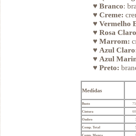
♥
Branco
: br
♥
Creme:
cre
♥
Vermelho 
♥
Rosa Claro
♥
Marrom:
c
♥
Azul Claro
♥
Azul Mari
♥
Preto:
branc
Medidas
Busto
75
Cintura
60
Ombro
Comp. Total
Comp. Manga