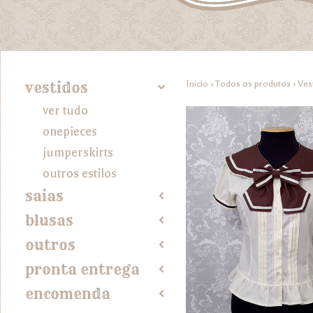
Início
›
Todos os produtos
›
Ves
vestidos
4
ver tudo
onepieces
jumperskirts
outros estilos
saias
2
blusas
2
outros
2
pronta entrega
2
encomenda
2