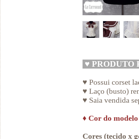
♥
PRODUTO 
♥ Possui corset la
♥ Laço (busto) r
♥ Saia vendida s
♦
Cor do modelo
Cores (tecido x g