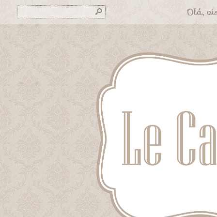
Olá, vis
s