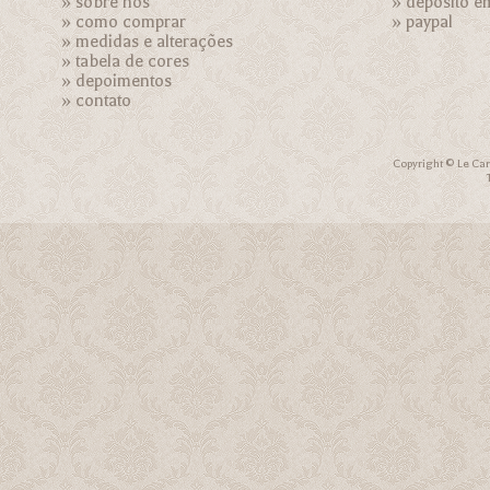
»
sobre nós
» depósito e
»
como comprar
»
paypal
»
medidas e alterações
»
tabela de cores
»
depoimentos
»
contato
Copyright © Le Car