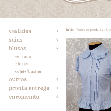
Início
›
Todos os produtos
›
Blu
vestidos
2
saias
2
blusas
4
ver tudo
blusas
colete/bustier
outros
2
pronta entrega
2
encomenda
2