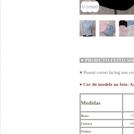
♥
PRODUTO FEITO S
♥ Possui corset lacing nas co
♦
Cor do modelo na foto: A
Medidas
Busto
75
Cintura
60
Ombro