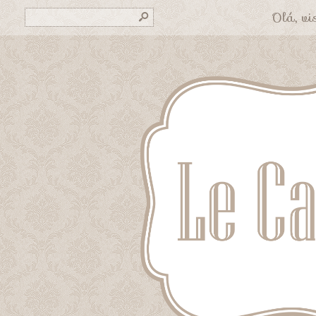
Olá, vis
s