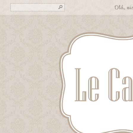
Olá, vis
s