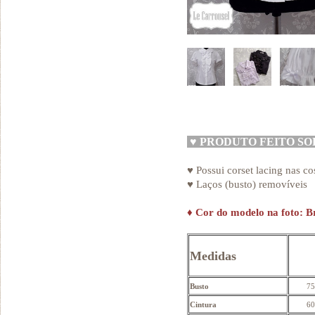
♥
PRODUTO FEITO S
♥ Possui corset lacing nas co
♥ Laços (busto) removíveis
♦
Cor do modelo na foto: B
Medidas
Busto
75
Cintura
60