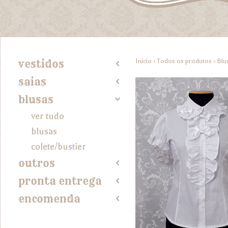
Início
›
Todos os produtos
›
Blu
vestidos
2
saias
2
blusas
4
ver tudo
blusas
colete/bustier
outros
2
pronta entrega
2
encomenda
2