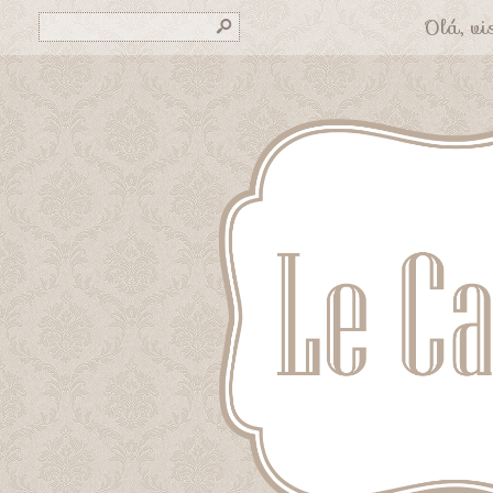
Olá, vis
s