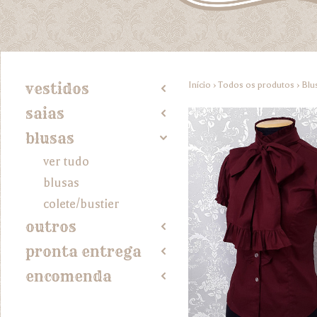
Início
›
Todos os produtos
›
Blu
vestidos
2
saias
2
blusas
4
ver tudo
blusas
colete/bustier
outros
2
pronta entrega
2
encomenda
2