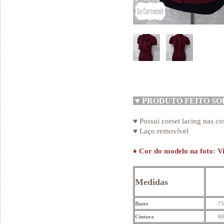
♥
PRODUTO FEITO S
♥ Possui corset lacing nas co
♥ Laço removível
♦
Cor do modelo na foto: V
Medidas
Busto
75
Cintura
60