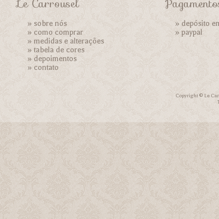
Le Carrousel
Pagamento
»
sobre nós
» depósito e
»
como comprar
»
paypal
»
medidas e alterações
»
tabela de cores
»
depoimentos
»
contato
Copyright © Le Car