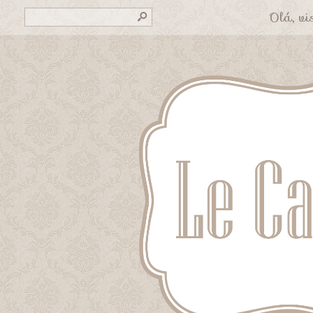
Olá, vis
s