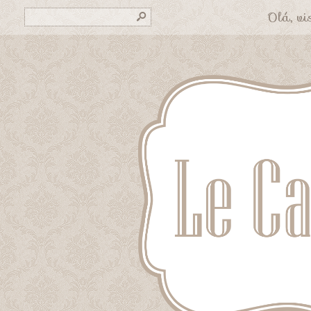
Olá, vis
s