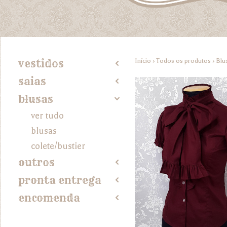
Início
›
Todos os produtos
›
Blu
vestidos
2
saias
2
blusas
4
ver tudo
blusas
colete/bustier
outros
2
pronta entrega
2
encomenda
2