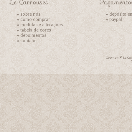
Le Carrousel
Pagamento
»
sobre nós
» depósito e
»
como comprar
»
paypal
»
medidas e alterações
»
tabela de cores
»
depoimentos
»
contato
Copyright © Le Car