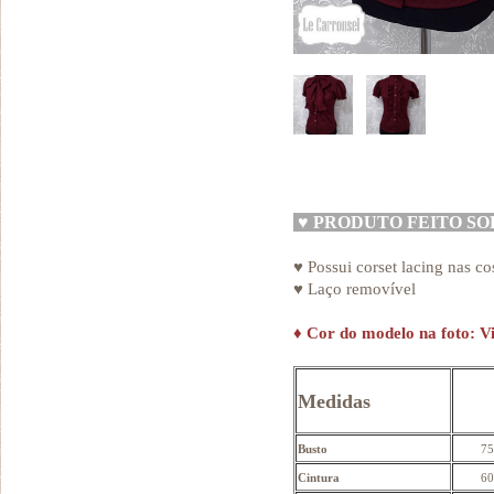
♥
PRODUTO FEITO S
♥ Possui corset lacing nas co
♥ Laço removível
♦
Cor do modelo na foto: V
Medidas
Busto
75
Cintura
60