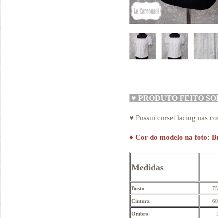
♥
PRODUTO FEITO S
♥ Possui corset lacing nas co
♦
Cor do modelo na foto: B
Medidas
Busto
75
Cintura
60
Ombro