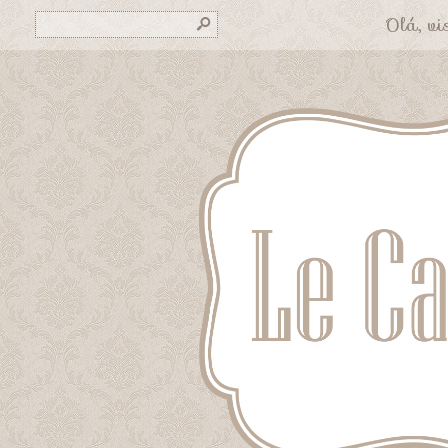
Olá, vis
s