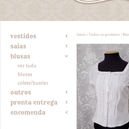
Início
›
Todos os produtos
›
Blu
vestidos
2
saias
2
blusas
4
ver tudo
blusas
colete/bustier
outros
2
pronta entrega
2
encomenda
2