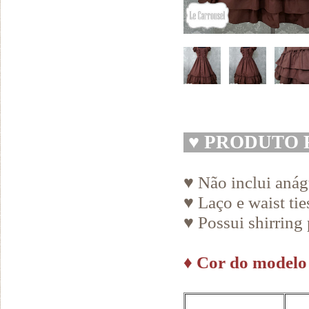
♥
PRODUTO 
♥ Não inclui aná
♥ Laço e waist ti
♥ Possui shirring 
♦
Cor do modelo