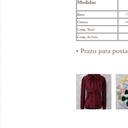
Medidas
Busto
7
Cintura
6
Comp. Total
Comp. da Saia
• Prazo para pos