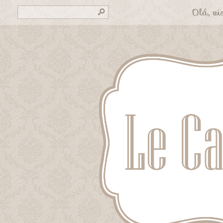
Olá, vis
s