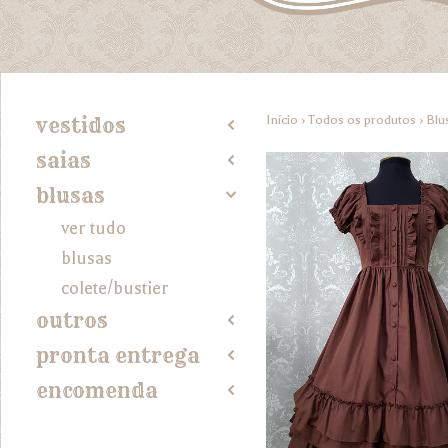
Início
›
Todos os produtos
›
Blu
vestidos
2
saias
2
blusas
4
ver tudo
blusas
colete/bustier
outros
2
pronta entrega
2
encomenda
2