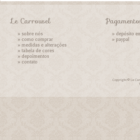
Le Carrousel
Pagamento
»
sobre nós
» depósito e
»
como comprar
»
paypal
»
medidas e alterações
»
tabela de cores
»
depoimentos
»
contato
Copyright © Le Car