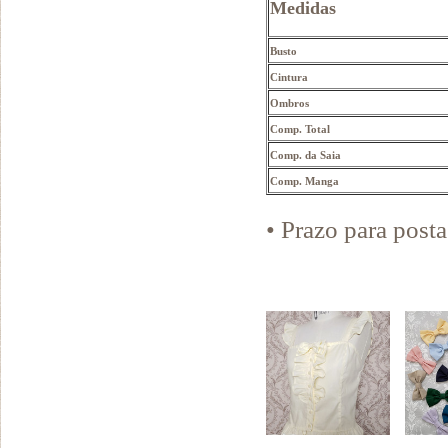
Medidas
Busto
Cintura
Ombros
Comp. Total
Comp. da Saia
Comp. Manga
• Prazo para pos