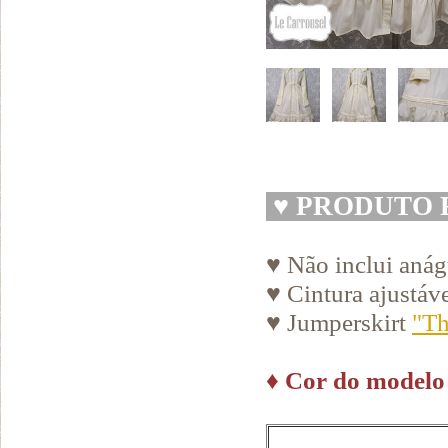
♥
PRODUTO 
♥ Não inclui aná
♥ Cintura ajustáv
♥ Jumperskirt
"Th
♦
Cor do modelo 