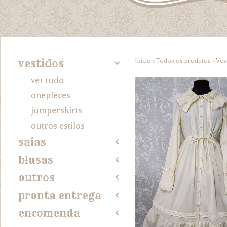
Início
›
Todos os produtos
›
Ves
vestidos
4
ver tudo
onepieces
jumperskirts
outros estilos
saias
2
blusas
2
outros
2
pronta entrega
2
encomenda
2