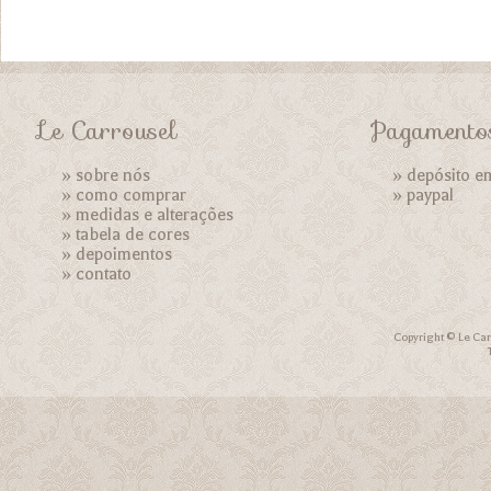
Le Carrousel
Pagamento
»
sobre nós
» depósito e
»
como comprar
»
paypal
»
medidas e alterações
»
tabela de cores
»
depoimentos
»
contato
Copyright © Le Car