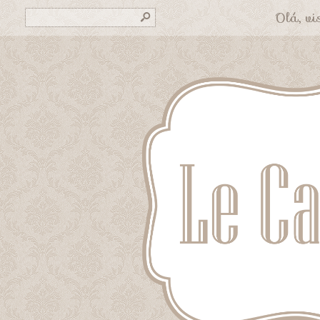
Olá, vis
s