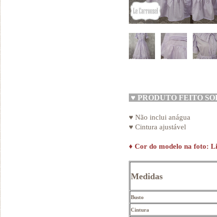
♥
PRODUTO FEITO S
♥ Não inclui anágua
♥ Cintura ajustável
♦
Cor do modelo na foto: Li
Medidas
Busto
Cintura