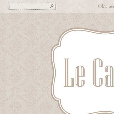
Olá, vis
s