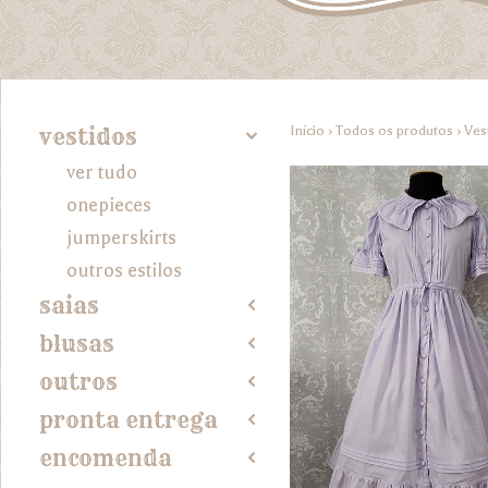
Início
›
Todos os produtos
›
Ves
vestidos
4
ver tudo
onepieces
jumperskirts
outros estilos
saias
2
blusas
2
outros
2
pronta entrega
2
encomenda
2