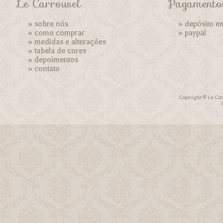
Le Carrousel
Pagamento
»
sobre nós
» depósito e
»
como comprar
»
paypal
»
medidas e alterações
»
tabela de cores
»
depoimentos
»
contato
Copyright © Le Car