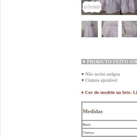
♥
PRODUTO FEITO S
♥ Não inclui anágua
♥ Cintura ajustável
♦
Cor do modelo na foto: Li
Medidas
Busto
Cintura