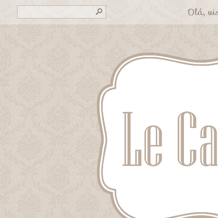
Olá, vis
s