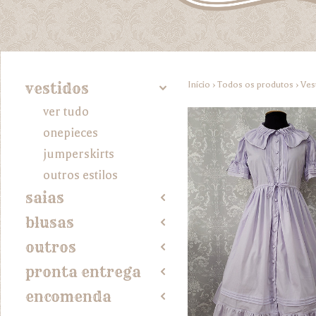
Início
›
Todos os produtos
›
Ves
vestidos
4
ver tudo
onepieces
jumperskirts
outros estilos
saias
2
blusas
2
outros
2
pronta entrega
2
encomenda
2