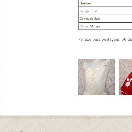
Ombros
Comp. Total
Comp. da Saia
Comp. Manga
• Prazo para postagem:
50 di