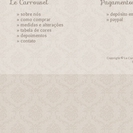
Le Carrousel
Pagamento
»
sobre nós
» depósito e
»
como comprar
»
paypal
»
medidas e alterações
»
tabela de cores
»
depoimentos
»
contato
Copyright © Le Car