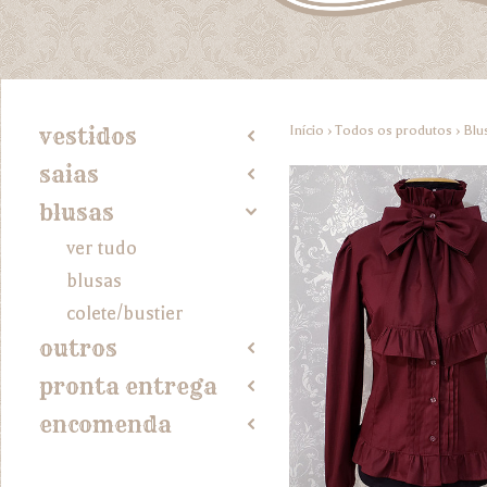
Início
›
Todos os produtos
›
Blu
vestidos
2
saias
2
blusas
4
ver tudo
blusas
colete/bustier
outros
2
pronta entrega
2
encomenda
2