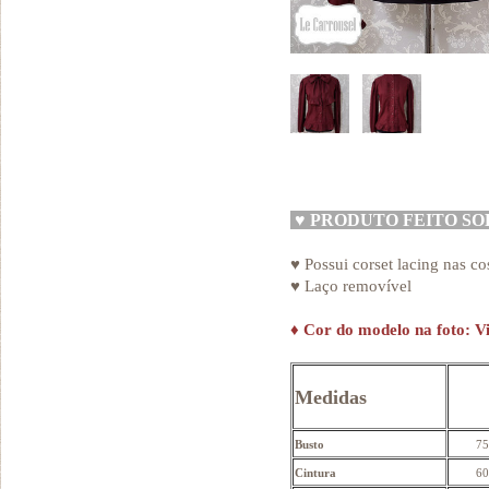
♥
PRODUTO FEITO S
♥ Possui corset lacing nas co
♥ Laço removível
♦
Cor do modelo na foto: V
Medidas
Busto
75
Cintura
60