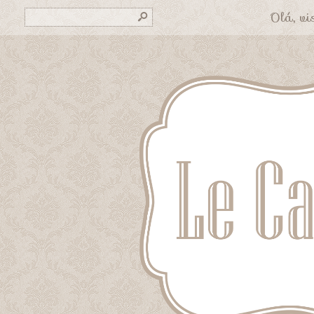
Olá, vis
s