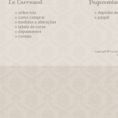
Le Carrousel
Pagamento
»
sobre nós
» depósito e
»
como comprar
»
paypal
»
medidas e alterações
»
tabela de cores
»
depoimentos
»
contato
Copyright © Le Car