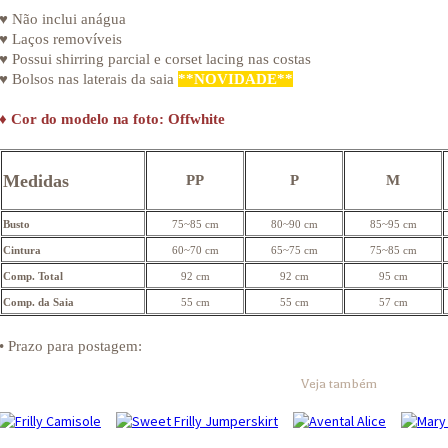
♥ Não inclui anágua
♥ Laços removíveis
♥ Possui shirring parcial e corset lacing nas costas
♥ Bolsos nas laterais da saia
**NOVIDADE**
♦
Cor do modelo na foto: Offwhite
Medidas
PP
P
M
Busto
75~85 cm
80~90 cm
85~95 cm
Cintura
60~70 cm
65~75 cm
75~85 cm
Comp. Total
92 cm
92 cm
95 cm
Comp. da Saia
55 cm
55 cm
57 cm
• Prazo para postagem:
Veja também