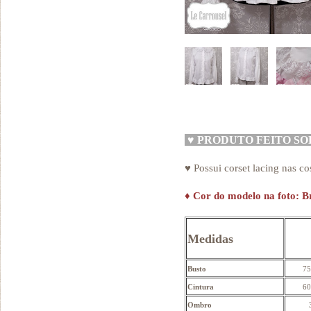
♥
PRODUTO FEITO S
♥ Possui corset lacing nas co
♦
Cor do modelo na foto: B
Medidas
Busto
75
Cintura
60
Ombro