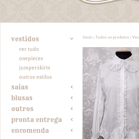
Início
›
Todos os produtos
›
Ves
vestidos
4
ver tudo
onepieces
jumperskirts
outros estilos
saias
2
blusas
2
outros
2
pronta entrega
2
encomenda
2