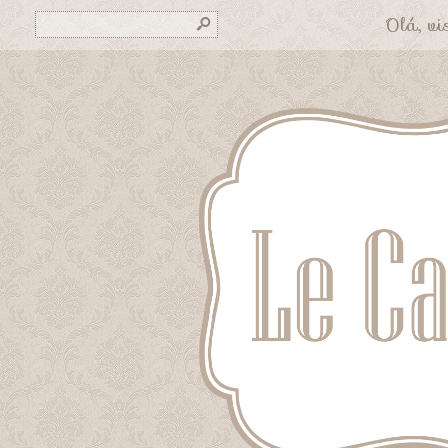
Olá, vis
s