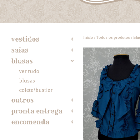
Início
›
Todos os produtos
›
Blu
vestidos
2
saias
2
blusas
4
ver tudo
blusas
colete/bustier
outros
2
pronta entrega
2
encomenda
2