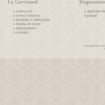
Le Carrousel
Pagamento
»
sobre nós
» depósito e
»
como comprar
»
paypal
»
medidas e alterações
»
tabela de cores
»
depoimentos
»
contato
Copyright © Le Car