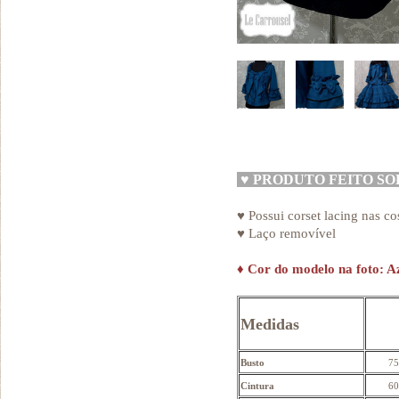
♥
PRODUTO FEITO S
♥ Possui corset lacing nas co
♥ Laço removível
♦
Cor do modelo na foto: Az
Medidas
Busto
75
Cintura
60