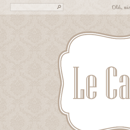
Olá, vis
s