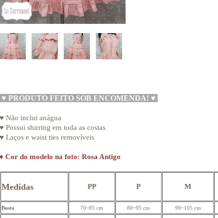
♥
PRODUTO FEITO SOB ENCOMENDA!
♥
♥ Não inclui anágua
♥ Possui shirring em toda as costas
♥ Laços e waist ties removíveis
♦
Cor do modelo na foto: Rosa Antigo
Medidas
PP
P
M
Busto
70~85 cm
80~95 cm
90~105 cm