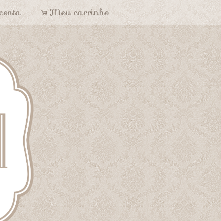
conta
Meu carrinho
.