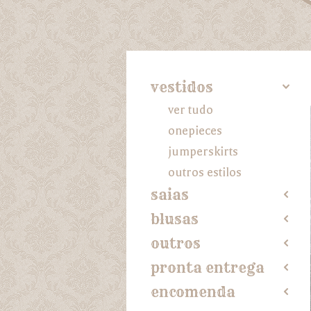
vestidos
4
ver tudo
onepieces
jumperskirts
outros estilos
saias
2
blusas
2
outros
2
pronta entrega
2
encomenda
2