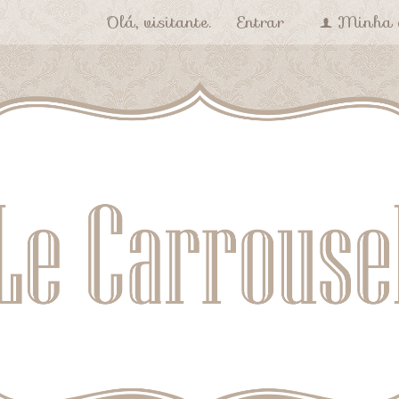
Olá, visitante.
Entrar
Minha 
f