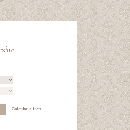
skirt
Calcular o frete