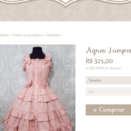
Início
›
Todos os produtos
›
Vestidos
Agnes Jumper
R$
325,00
ou R$
299,00
no depósito
Comprar
.