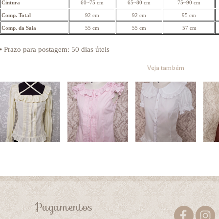
Cintura
60~75 cm
65~80 cm
75~90 cm
Comp. Total
92 cm
92 cm
95 cm
Comp. da Saia
55 cm
55 cm
57 cm
• Prazo para postagem:
50 dias úteis
Veja também
Pagamentos