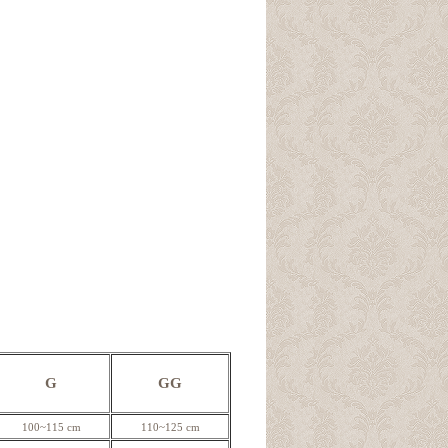
G
GG
100~115 cm
110~125 cm