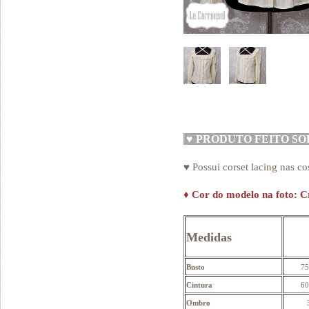
♥
PRODUTO FEITO S
♥ Possui corset lacing nas co
♦
Cor do modelo na foto: 
Medidas
Busto
75
Cintura
60
Ombro