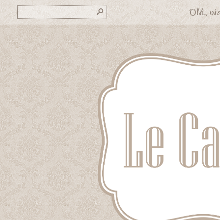
Olá, vis
s