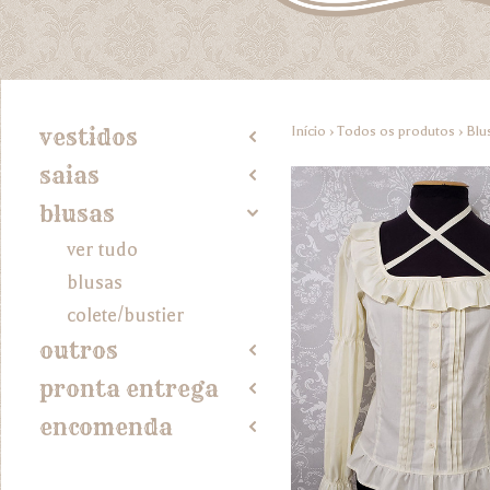
Início
›
Todos os produtos
›
Blu
vestidos
2
saias
2
blusas
4
ver tudo
blusas
colete/bustier
outros
2
pronta entrega
2
encomenda
2