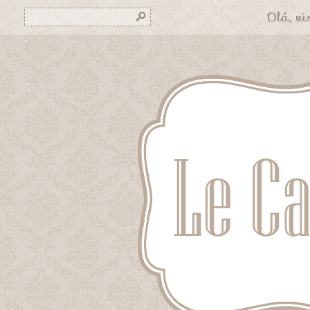
Olá, vis
s