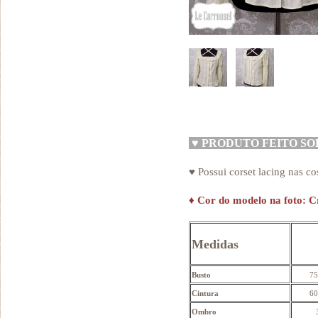
♥
PRODUTO FEITO S
♥ Possui corset lacing nas co
♦
Cor do modelo na foto: 
Medidas
Busto
75
Cintura
60
Ombro