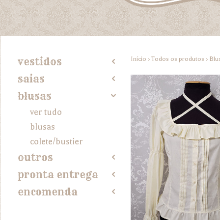
Início
›
Todos os produtos
›
Blu
vestidos
2
saias
2
blusas
4
ver tudo
blusas
colete/bustier
outros
2
pronta entrega
2
encomenda
2