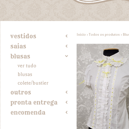
Início
›
Todos os produtos
›
Blu
vestidos
2
saias
2
blusas
4
ver tudo
blusas
colete/bustier
outros
2
pronta entrega
2
encomenda
2