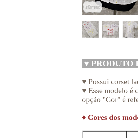
♥
PRODUTO 
♥ Possui corset la
♥ Esse modelo é c
opção "Cor" é refe
♦
Cores dos model