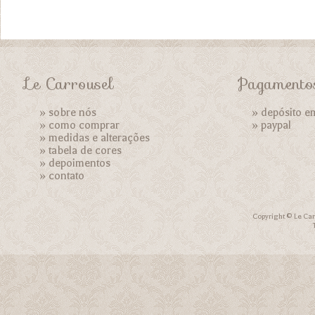
Le Carrousel
Pagamento
»
sobre nós
» depósito e
»
como comprar
»
paypal
»
medidas e alterações
»
tabela de cores
»
depoimentos
»
contato
Copyright © Le Car