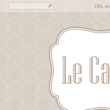
Olá, vis
s