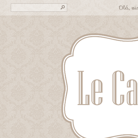
Olá, vis
s