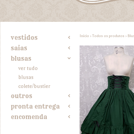
Início
›
Todos os produtos
›
Blu
vestidos
2
saias
2
blusas
4
ver tudo
blusas
colete/bustier
outros
2
pronta entrega
2
encomenda
2