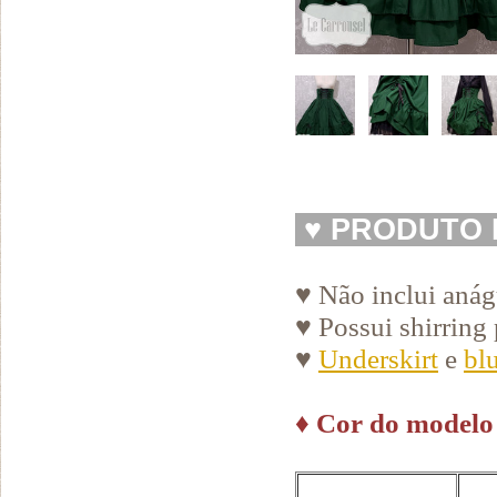
♥
PRODUTO 
♥ Não inclui aná
♥ Possui shirring 
♥
Underskirt
e
bl
♦
Cor do modelo 