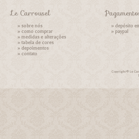
Le Carrousel
Pagamento
»
sobre nós
» depósito e
»
como comprar
»
paypal
»
medidas e alterações
»
tabela de cores
»
depoimentos
»
contato
Copyright © Le Car