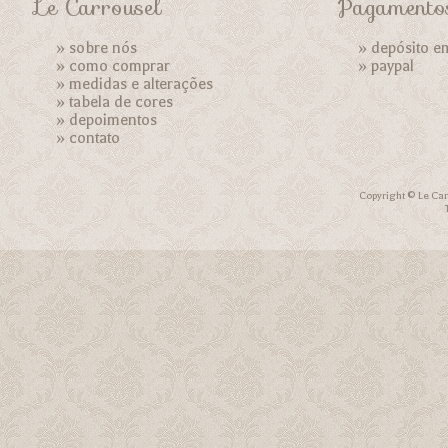
Le Carrousel
Pagamento
»
sobre nós
» depósito e
»
como comprar
»
paypal
»
medidas e alterações
»
tabela de cores
»
depoimentos
»
contato
Copyright © Le Car