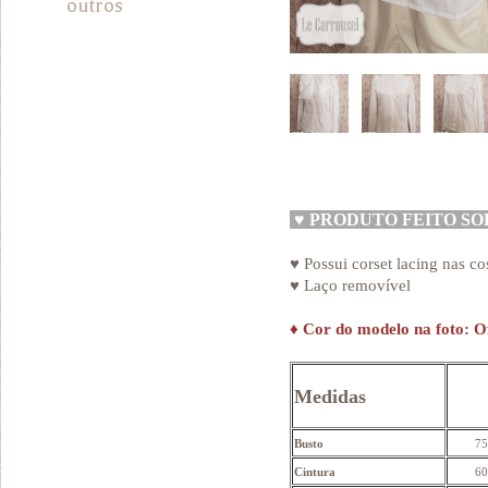
outros
♥
PRODUTO FEITO S
♥ Possui corset lacing nas co
♥ Laço removível
♦
Cor do modelo na foto: O
Medidas
Busto
75
Cintura
60