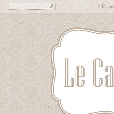
Olá, vis
s