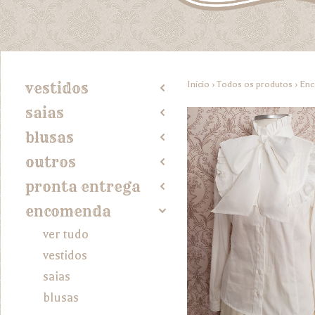
Início
›
Todos os produtos
›
En
vestidos
2
saias
2
blusas
2
outros
2
pronta entrega
2
encomenda
4
ver tudo
vestidos
saias
blusas