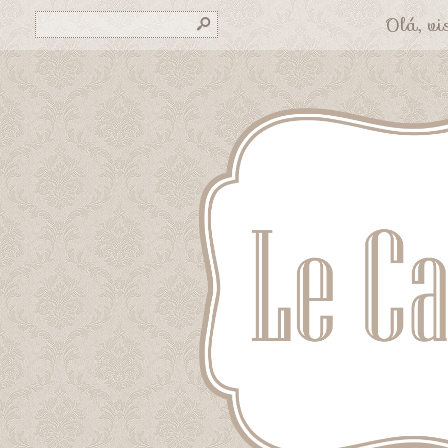
Olá, vis
s