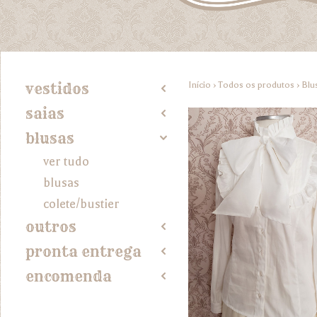
Início
›
Todos os produtos
›
Blu
vestidos
2
saias
2
blusas
4
ver tudo
blusas
colete/bustier
outros
2
pronta entrega
2
encomenda
2