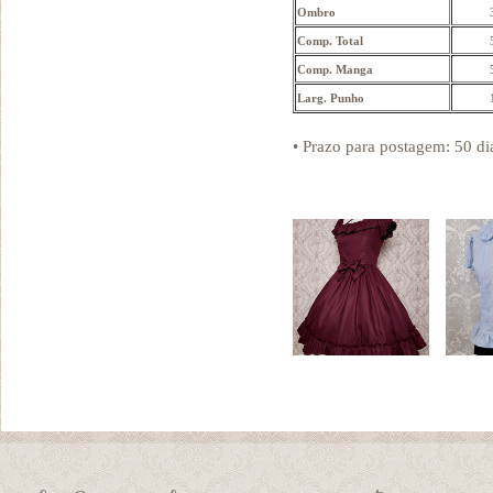
Ombro
Comp. Total
Comp. Manga
Larg. Punho
• Prazo para postagem:
50 di