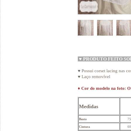
♥
PRODUTO FEITO S
♥ Possui corset lacing nas co
♥ Laço removível
♦
Cor do modelo na foto: O
Medidas
Busto
75
Cintura
60