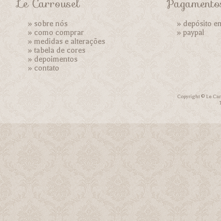
Le Carrousel
Pagamento
»
sobre nós
» depósito e
»
como comprar
»
paypal
»
medidas e alterações
»
tabela de cores
»
depoimentos
»
contato
Copyright © Le Car