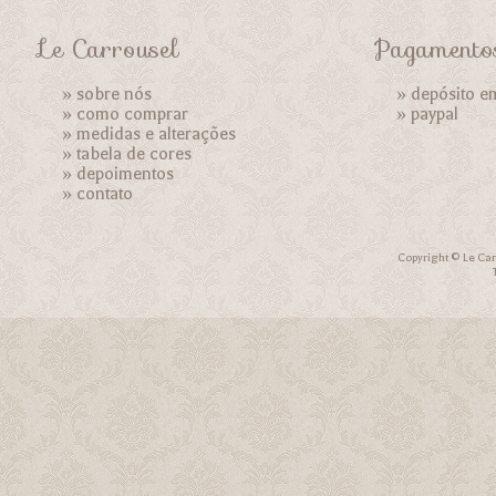
Le Carrousel
Pagamento
»
sobre nós
» depósito e
»
como comprar
»
paypal
»
medidas e alterações
»
tabela de cores
»
depoimentos
»
contato
Copyright © Le Car