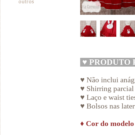
outros
♥
PRODUTO 
♥ Não inclui aná
♥ Shirring parcial
♥ Laço e waist ti
♥ Bolsos nas later
♦
Cor do modelo 