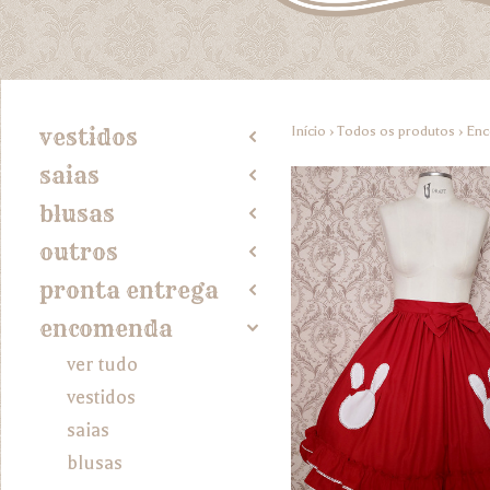
Início
›
Todos os produtos
›
En
vestidos
2
saias
2
blusas
2
outros
2
pronta entrega
2
encomenda
4
ver tudo
vestidos
saias
blusas