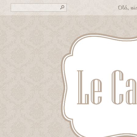
Olá, vis
s