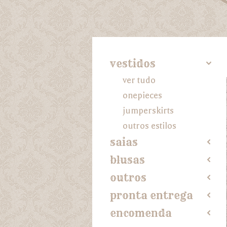
vestidos
4
ver tudo
onepieces
jumperskirts
outros estilos
saias
2
blusas
2
outros
2
pronta entrega
2
encomenda
2