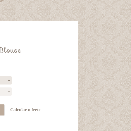
Blouse
Calcular o frete