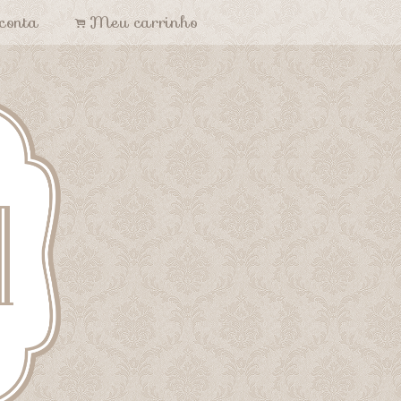
conta
Meu carrinho
.