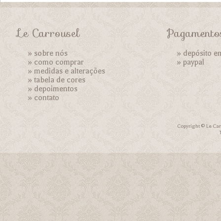
Le Carrousel
Pagamento
»
sobre nós
» depósito e
»
como comprar
»
paypal
»
medidas e alterações
»
tabela de cores
»
depoimentos
»
contato
Copyright © Le Car