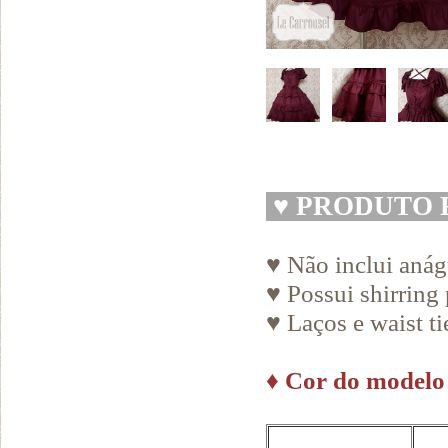
♥
PRODUTO 
♥ Não inclui aná
♥ Possui shirring 
♥ Laços e waist t
♦
Cor do modelo 