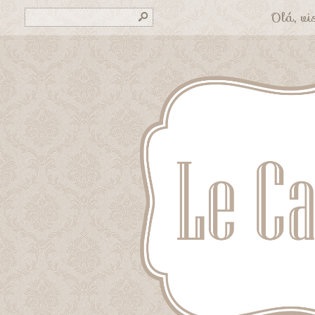
Olá, vis
s