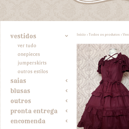
Início
›
Todos os produtos
›
Ves
vestidos
4
ver tudo
onepieces
jumperskirts
outros estilos
saias
2
blusas
2
outros
2
pronta entrega
2
encomenda
2