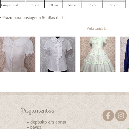
Comp. Total
50 cm
50 cm
54 cm
58 cm
58 cm
• Prazo para postagem:
50 dias úteis
Veja também
Pagamentos
» depósito em conta
»
paypal