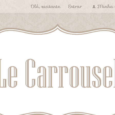
Olá, visitante.
Entrar
Minha 
f