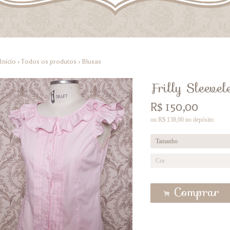
Início
›
Todos os produtos
›
Blusas
Frilly Sleeve
R$
150,00
ou R$
138,00
no depósito
Comprar
.