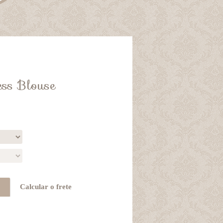
less Blouse
Calcular o frete