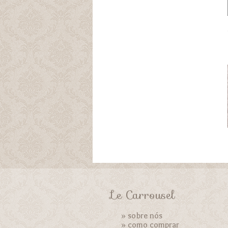
Le Carrousel
»
sobre nós
»
como comprar