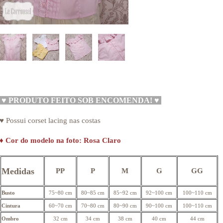
♥
PRODUTO FEITO SOB ENCOMENDA!
♥
♥ Possui corset lacing nas costas
♦
Cor do modelo na foto: Rosa Claro
Medidas
PP
P
M
G
GG
Busto
75~80 cm
80~85 cm
85~92 cm
92~100 cm
100~110 cm
Cintura
60~70 cm
70~80 cm
80~90 cm
90~100 cm
100~110 cm
Ombro
32 cm
34 cm
38 cm
40 cm
44 cm