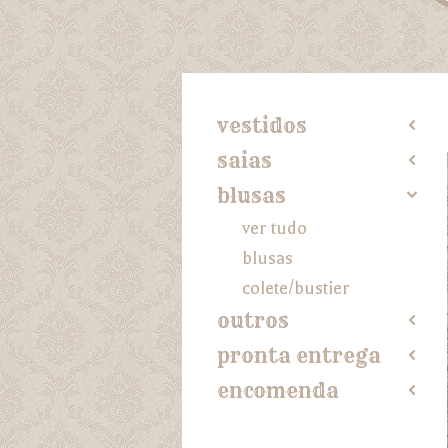
vestidos
2
saias
2
blusas
4
ver tudo
blusas
colete/bustier
outros
2
pronta entrega
2
encomenda
2