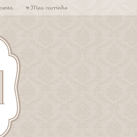
conta
Meu carrinho
.