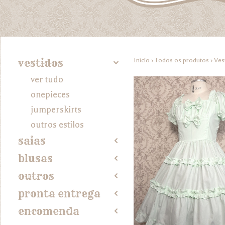
Início
›
Todos os produtos
›
Ves
vestidos
4
ver tudo
onepieces
jumperskirts
outros estilos
saias
2
blusas
2
outros
2
pronta entrega
2
encomenda
2