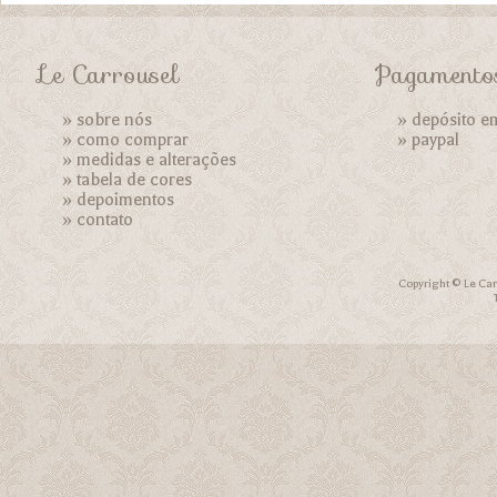
Le Carrousel
Pagamento
»
sobre nós
» depósito e
»
como comprar
»
paypal
»
medidas e alterações
»
tabela de cores
»
depoimentos
»
contato
Copyright © Le Car