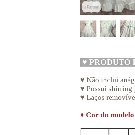
♥
PRODUTO 
♥ Não inclui aná
♥ Possui shirring 
♥ Laços removíve
♦
Cor do modelo 