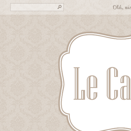
Olá, vis
s