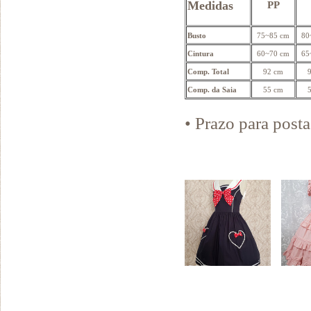
Medidas
PP
Busto
75~85 cm
80
Cintura
60~70 cm
65
Comp. Total
92 cm
Comp. da Saia
55 cm
• Prazo para pos