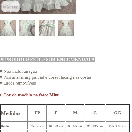
♥
PRODUTO FEITO SOB ENCOMENDA!
♥
♥ Não inclui anágua
♥ Possui shirring parcial e corset lacing nas costas
♥ Laços removíveis
♦
Cor do modelo na foto: Mint
Medidas
PP
P
M
G
GG
Busto
75~85 cm
80~90 cm
85~95 cm
95~105 cm
105~115 cm