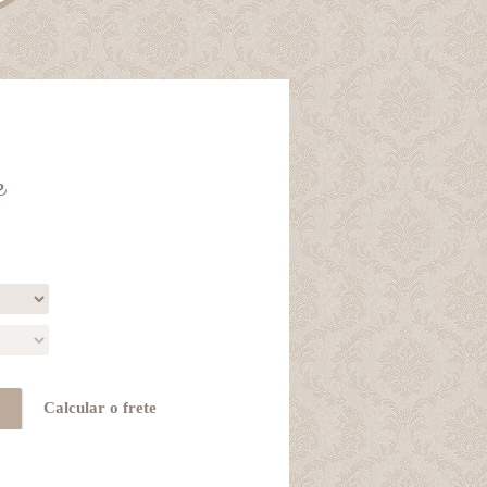
e
Calcular o frete