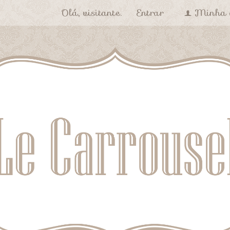
Olá, visitante.
Entrar
Minha 
f