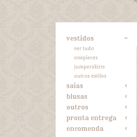
vestidos
4
ver tudo
onepieces
jumperskirts
outros estilos
saias
2
blusas
2
outros
2
pronta entrega
2
encomenda
2