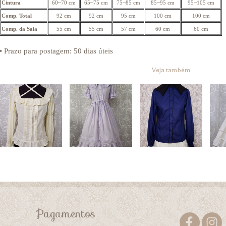
Cintura
60~70 cm
65~75 cm
75~85 cm
85~95 cm
95~105 cm
Comp. Total
92 cm
92 cm
95 cm
100 cm
100 cm
Comp. da Saia
55 cm
55 cm
57 cm
60 cm
60 cm
• Prazo para postagem:
50 dias úteis
Veja também
Pagamentos