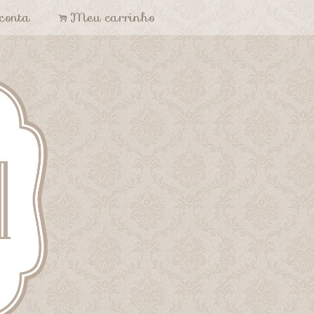
conta
Meu carrinho
.