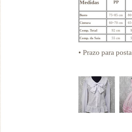
Medidas
PP
Busto
75~85 cm
80
Cintura
60~70 cm
65
Comp. Total
92 cm
Comp. da Saia
55 cm
• Prazo para pos