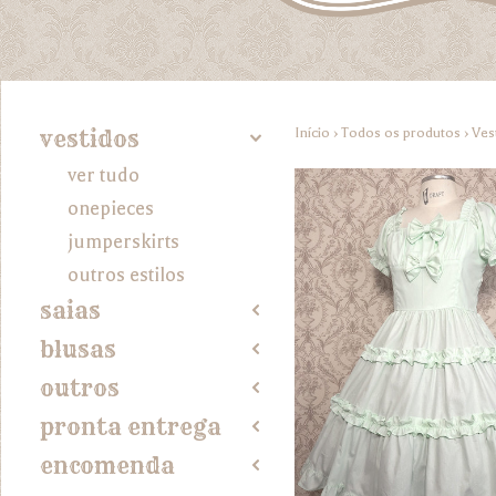
Início
›
Todos os produtos
›
Ves
vestidos
4
ver tudo
onepieces
jumperskirts
outros estilos
saias
2
blusas
2
outros
2
pronta entrega
2
encomenda
2