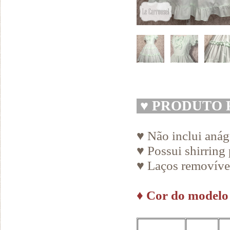
♥
PRODUTO 
♥ Não inclui aná
♥ Possui shirring 
♥ Laços removíve
♦
Cor do modelo 