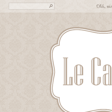
Olá, vis
s