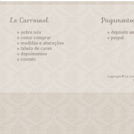
Le Carrousel
Pagamento
»
sobre nós
» depósito e
»
como comprar
»
paypal
»
medidas e alterações
»
tabela de cores
»
depoimentos
»
contato
Copyright © Le Car