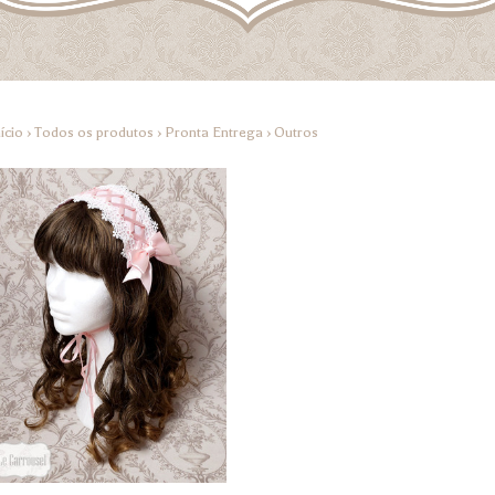
ício
›
Todos os produtos
›
Pronta Entrega
›
Outros