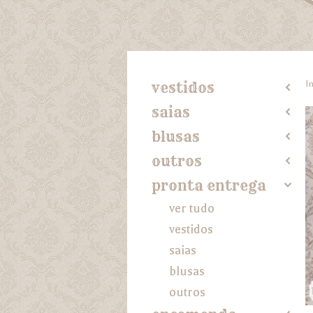
In
vestidos
2
saias
2
blusas
2
outros
2
pronta entrega
4
ver tudo
vestidos
saias
blusas
outros