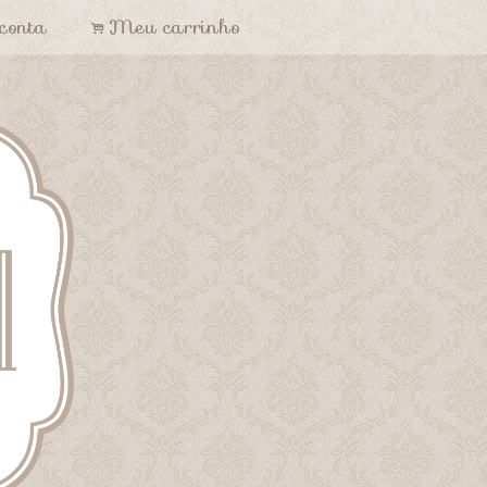
conta
Meu carrinho
.