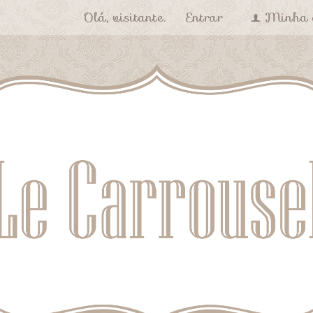
Olá, visitante.
Entrar
Minha 
f