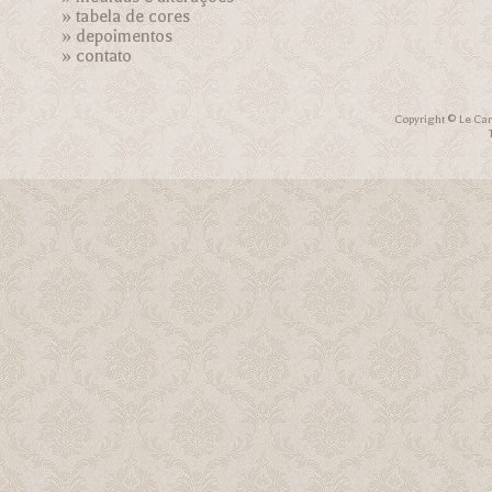
»
tabela de cores
»
depoimentos
»
contato
Copyright © Le Car