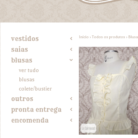
Início
›
Todos os produtos
›
Blusa
vestidos
2
saias
2
blusas
4
ver tudo
blusas
colete/bustier
outros
2
pronta entrega
2
encomenda
2