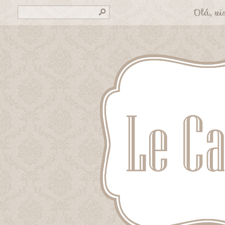
Olá, vis
s