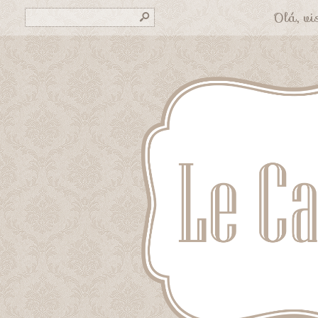
Olá, vis
s