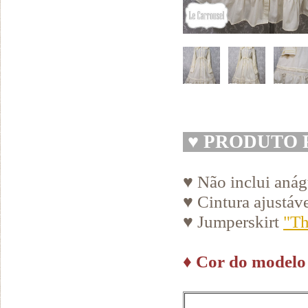
♥
PRODUTO 
♥ Não inclui aná
♥ Cintura ajustáv
♥ Jumperskirt
"Th
♦
Cor do modelo 