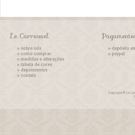
Le Carrousel
Pagamento
»
sobre nós
» depósito e
»
como comprar
»
paypal
»
medidas e alterações
»
tabela de cores
»
depoimentos
»
contato
Copyright © Le Car