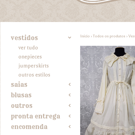
Início
›
Todos os produtos
›
Ves
vestidos
4
ver tudo
onepieces
jumperskirts
outros estilos
saias
2
blusas
2
outros
2
pronta entrega
2
encomenda
2