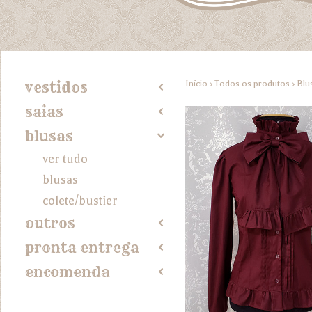
Início
›
Todos os produtos
›
Blu
vestidos
2
saias
2
blusas
4
ver tudo
blusas
colete/bustier
outros
2
pronta entrega
2
encomenda
2