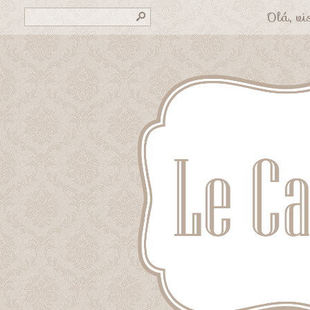
Olá, vis
s