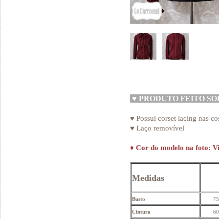
♥
PRODUTO FEITO S
♥ Possui corset lacing nas co
♥ Laço removível
♦
Cor do modelo na foto: V
Medidas
Busto
75
Cintura
60