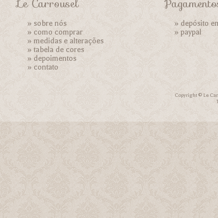
Le Carrousel
Pagamento
»
sobre nós
» depósito e
»
como comprar
»
paypal
»
medidas e alterações
»
tabela de cores
»
depoimentos
»
contato
Copyright © Le Car