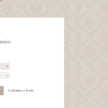
assic
Calcular o frete