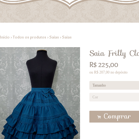
Início
›
Todos os produtos
›
Saias
›
Saias
Saia Frilly Cl
R$
225,00
ou R$
207,00
no depósito
Comprar
.