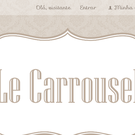
Olá, visitante.
Entrar
Minha 
f