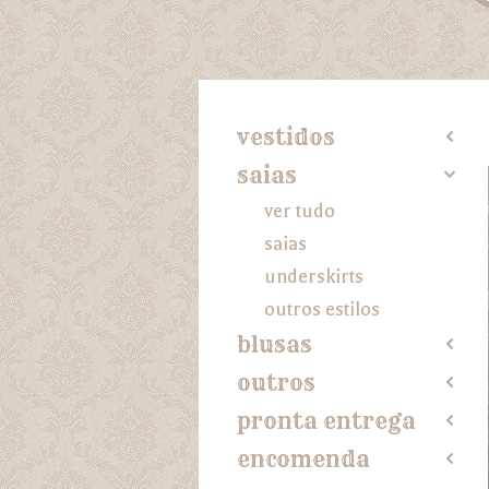
vestidos
2
saias
4
ver tudo
saias
underskirts
outros estilos
blusas
2
outros
2
pronta entrega
2
encomenda
2