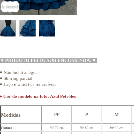
♥
PRODUTO FEITO SOB ENCOMENDA!
♥
♥ Não inclui anágua
♥ Shirring parcial
♥ Laço e waist ties removíveis
♦
Cor do modelo na foto: Azul Petróleo
Medidas
PP
P
M
Cintura
60~70 cm
70~80 cm
80~90 cm