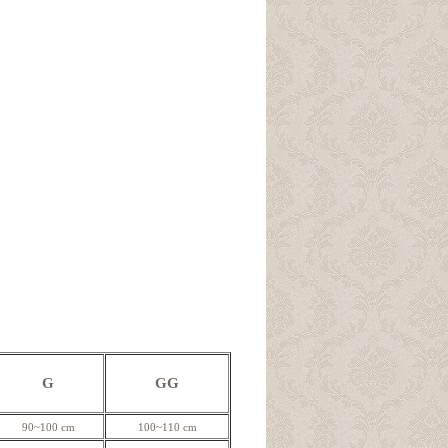
G
GG
90~100 cm
100~110 cm