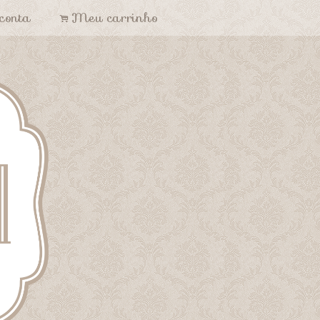
conta
Meu carrinho
.