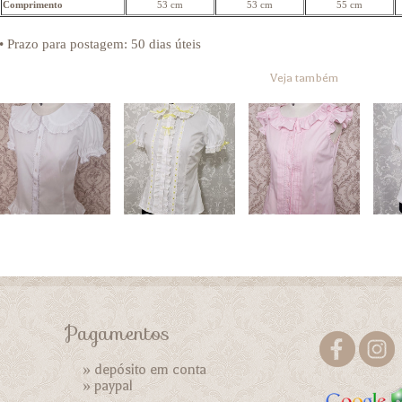
Comprimento
53 cm
53 cm
55 cm
• Prazo para postagem:
50 dias úteis
Veja também
Pagamentos
» depósito em conta
»
paypal