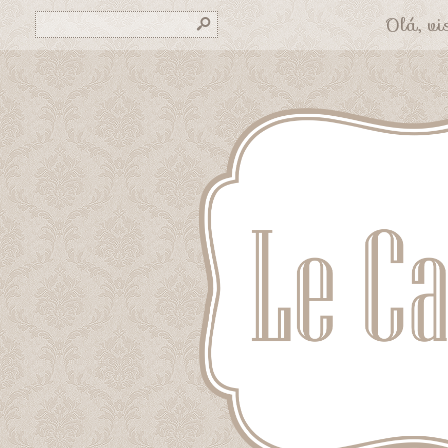
Olá, vis
s