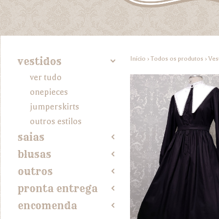
Início
›
Todos os produtos
›
Ves
vestidos
4
ver tudo
onepieces
jumperskirts
outros estilos
saias
2
blusas
2
outros
2
pronta entrega
2
encomenda
2