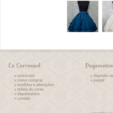
Le Carrousel
Pagamento
»
sobre nós
» depósito e
»
como comprar
»
paypal
»
medidas e alterações
»
tabela de cores
»
depoimentos
»
contato
Copyright © Le Car