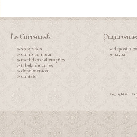
Le Carrousel
Pagamento
»
sobre nós
» depósito e
»
como comprar
»
paypal
»
medidas e alterações
»
tabela de cores
»
depoimentos
»
contato
Copyright © Le Car