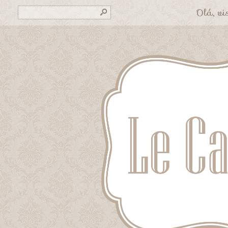
Olá, vis
s