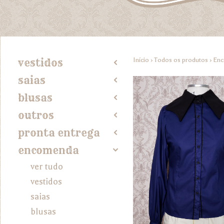
Início
›
Todos os produtos
›
En
vestidos
2
saias
2
blusas
2
outros
2
pronta entrega
2
encomenda
4
ver tudo
vestidos
saias
blusas