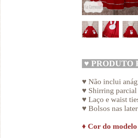
♥
PRODUTO 
♥ Não inclui aná
♥ Shirring parcial
♥ Laço e waist ti
♥ Bolsos nas later
♦
Cor do modelo 