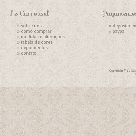
Le Carrousel
Pagamento
»
sobre nós
» depósito e
»
como comprar
»
paypal
»
medidas e alterações
»
tabela de cores
»
depoimentos
»
contato
Copyright © Le Car