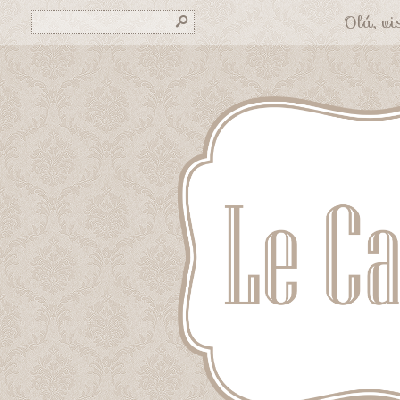
Olá, vis
s