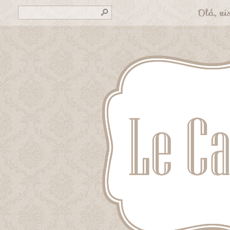
Olá, vis
s