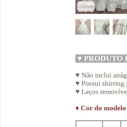
♥
PRODUTO 
♥ Não inclui aná
♥ Possui shirring 
♥ Laços removíve
♦
Cor do modelo 