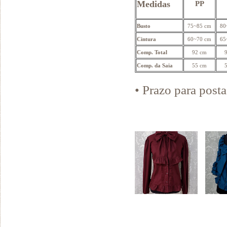
Medidas
PP
Busto
75~85 cm
80
Cintura
60~70 cm
65
Comp. Total
92 cm
Comp. da Saia
55 cm
• Prazo para pos