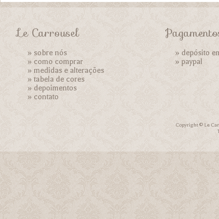
Le Carrousel
Pagamento
»
sobre nós
» depósito e
»
como comprar
»
paypal
»
medidas e alterações
»
tabela de cores
»
depoimentos
»
contato
Copyright © Le Car