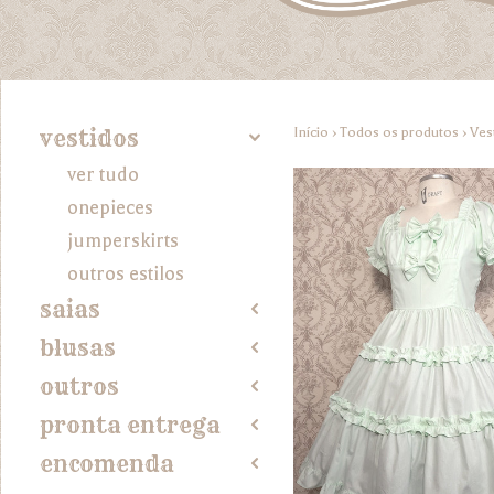
Início
›
Todos os produtos
›
Ves
vestidos
4
ver tudo
onepieces
jumperskirts
outros estilos
saias
2
blusas
2
outros
2
pronta entrega
2
encomenda
2