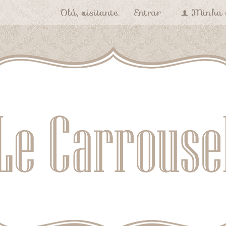
Olá, visitante.
Entrar
Minha 
f