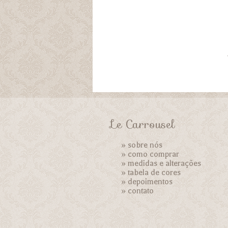
Le Carrousel
»
sobre nós
»
como comprar
»
medidas e alterações
»
tabela de cores
»
depoimentos
»
contato