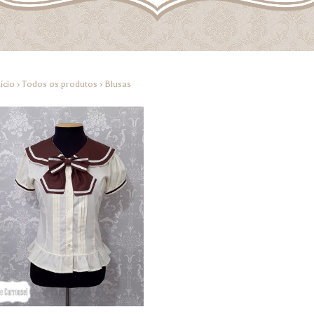
ício
›
Todos os produtos
›
Blusas