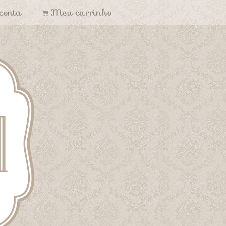
conta
Meu carrinho
.