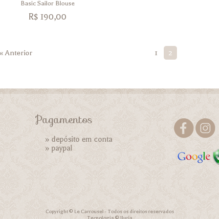
Basic Sailor Blouse
R$
190,00
« Anterior
1
2
Pagamentos
» depósito em conta
»
paypal
Copyright © Le Carrousel - Todos os direitos reservados
Tecnologia © Iluria