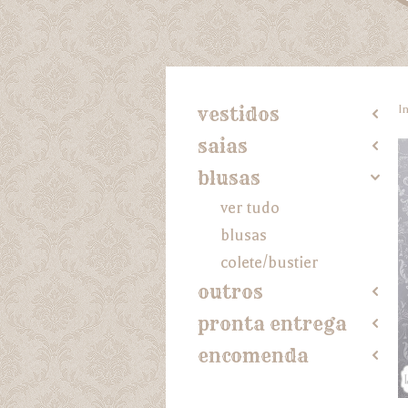
In
vestidos
2
saias
2
blusas
4
ver tudo
blusas
colete/bustier
outros
2
pronta entrega
2
encomenda
2