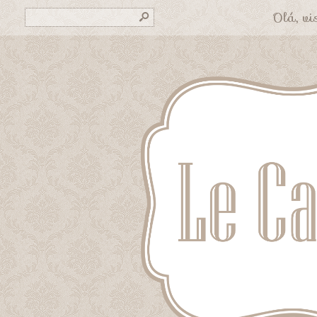
Olá, vis
s