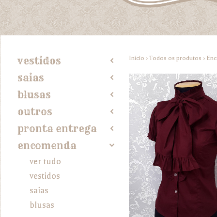
Início
›
Todos os produtos
›
En
vestidos
2
saias
2
blusas
2
outros
2
pronta entrega
2
encomenda
4
ver tudo
vestidos
saias
blusas