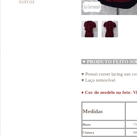
outros
♥
PRODUTO FEITO S
♥ Possui corset lacing nas co
♥ Laço removível
♦
Cor do modelo na foto: V
Medidas
Busto
75
Cintura
60