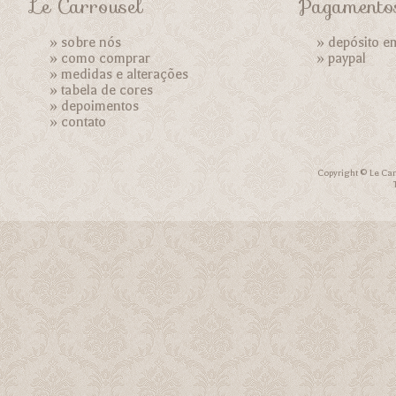
Le Carrousel
Pagamento
»
sobre nós
» depósito e
»
como comprar
»
paypal
»
medidas e alterações
»
tabela de cores
»
depoimentos
»
contato
Copyright © Le Car