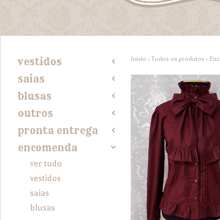
Início
›
Todos os produtos
›
En
vestidos
2
saias
2
blusas
2
outros
2
pronta entrega
2
encomenda
4
ver tudo
vestidos
saias
blusas