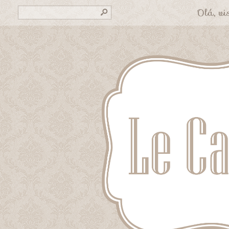
Olá, vis
s