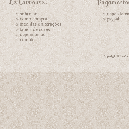
Le Carrousel
Pagamento
»
sobre nós
» depósito e
»
como comprar
»
paypal
»
medidas e alterações
»
tabela de cores
»
depoimentos
»
contato
Copyright © Le Car