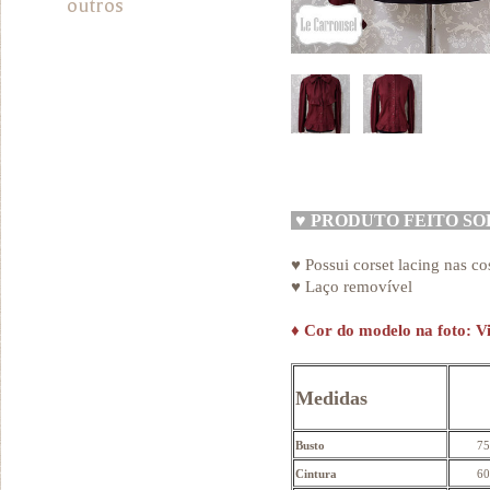
outros
♥
PRODUTO FEITO S
♥ Possui corset lacing nas co
♥ Laço removível
♦
Cor do modelo na foto: V
Medidas
Busto
75
Cintura
60