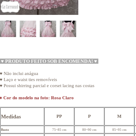
♥
PRODUTO FEITO SOB ENCOMENDA!
♥
♥ Não inclui anágua
♥ Laço e waist ties removíveis
♥ Possui shirring parcial e corset lacing nas costas
♦
Cor do modelo na foto: Rosa Claro
Medidas
PP
P
M
Busto
75~85 cm
80~90 cm
85~95 cm