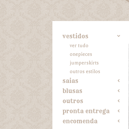
vestidos
4
ver tudo
onepieces
jumperskirts
outros estilos
saias
2
blusas
2
outros
2
pronta entrega
2
encomenda
2