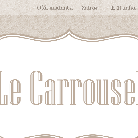
Olá, visitante.
Entrar
Minha 
f