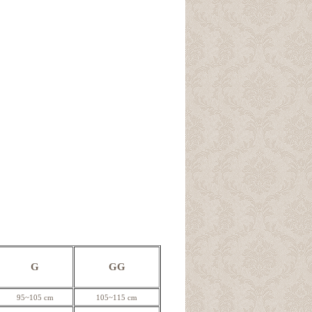
G
GG
95~105 cm
105~115 cm