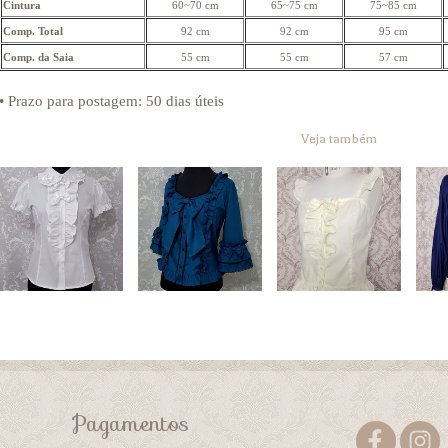
Cintura
60~70 cm
65~75 cm
75~85 cm
Comp. Total
92 cm
92 cm
95 cm
Comp. da Saia
55 cm
55 cm
57 cm
• Prazo para postagem:
50 dias úteis
Veja também
Pagamentos