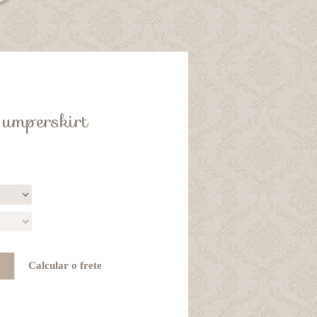
Jumperskirt
Calcular o frete