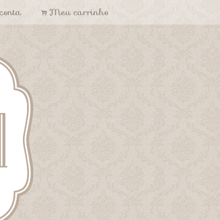
conta
Meu carrinho
.