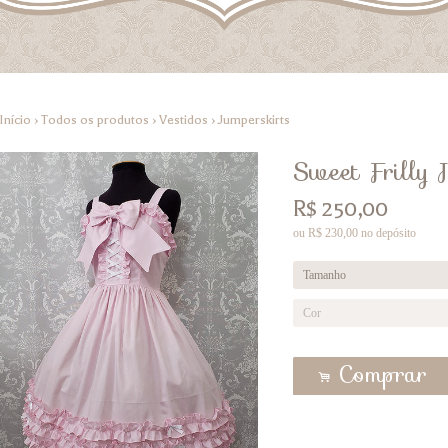
Início
›
Todos os produtos
›
Vestidos
›
Jumperskirts
Sweet Frilly 
R$
250,00
ou R$
230,00
no depósito
Comprar
.