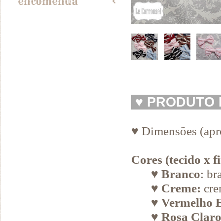
encomenda
2
♥
PRODUTO 
♥ Dimensões (apr
Cores (tecido x fi
♥
Branco
: br
♥
Creme:
cre
♥
Vermelho 
♥
Rosa Claro