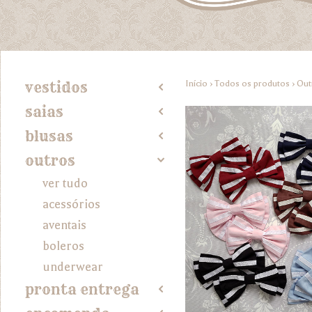
Início
›
Todos os produtos
›
Out
vestidos
2
saias
2
blusas
2
outros
4
ver tudo
acessórios
aventais
boleros
underwear
pronta entrega
2