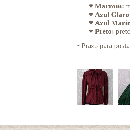
♥
Marrom:
m
♥
Azul Claro
♥
Azul Mari
♥
Preto:
preto
• Prazo para pos