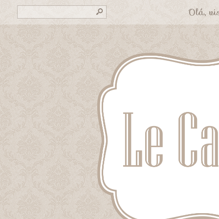
Olá, vis
s