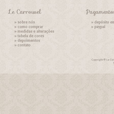
Le Carrousel
Pagamento
»
sobre nós
» depósito e
»
como comprar
»
paypal
»
medidas e alterações
»
tabela de cores
»
depoimentos
»
contato
Copyright © Le Car