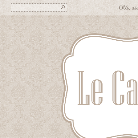
Olá, vis
s