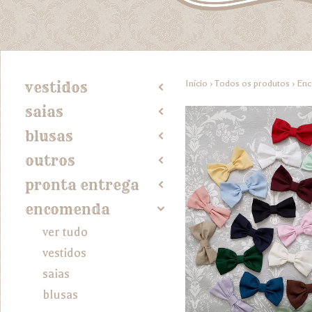
Início
›
Todos os produtos
›
En
vestidos
2
saias
2
blusas
2
outros
2
pronta entrega
2
encomenda
4
ver tudo
vestidos
saias
blusas