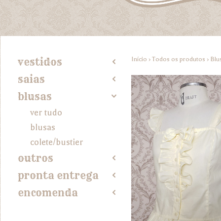
Início
›
Todos os produtos
›
Blu
vestidos
2
saias
2
blusas
4
ver tudo
blusas
colete/bustier
outros
2
pronta entrega
2
encomenda
2