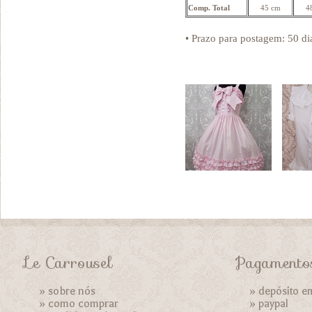
Comp. Total
45 cm
4
• Prazo para postagem:
50 di
Le Carrousel
Pagamento
»
sobre nós
» depósito e
»
como comprar
»
paypal