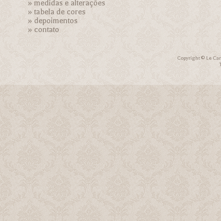
»
medidas e alterações
»
tabela de cores
»
depoimentos
»
contato
Copyright © Le Car