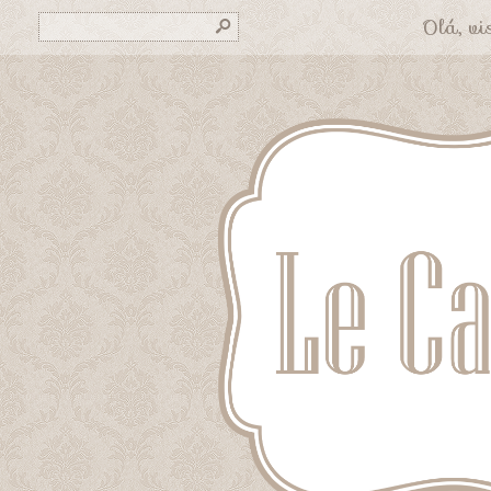
Olá, vis
s