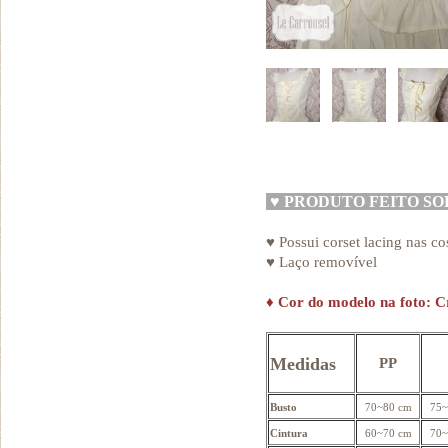
♥
PRODUTO FEITO S
♥ Possui corset lacing nas co
♥ Laço removível
♦
Cor do modelo na foto: 
Medidas
PP
Busto
70~80 cm
75~
Cintura
60~70 cm
70~