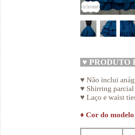
♥
PRODUTO 
♥ Não inclui aná
♥ Shirring parcial
♥ Laço e waist ti
♦
Cor do modelo n