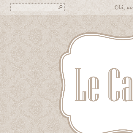
Olá, vis
s