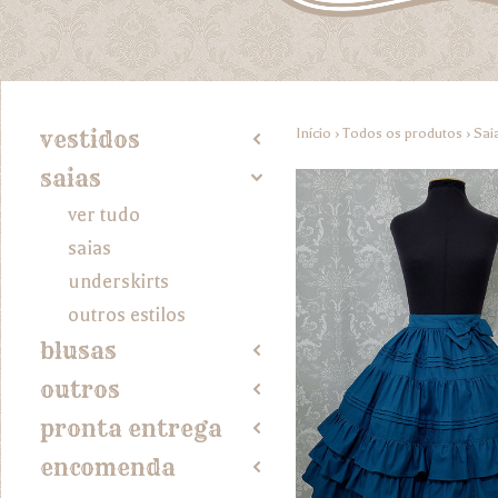
Início
›
Todos os produtos
›
Sai
vestidos
2
saias
4
ver tudo
saias
underskirts
outros estilos
blusas
2
outros
2
pronta entrega
2
encomenda
2